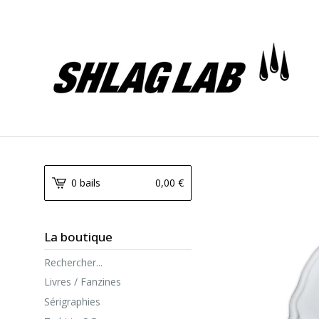
0 bails
0,00
€
La boutique
Rechercher...
Livres / Fanzines
Sérigraphies