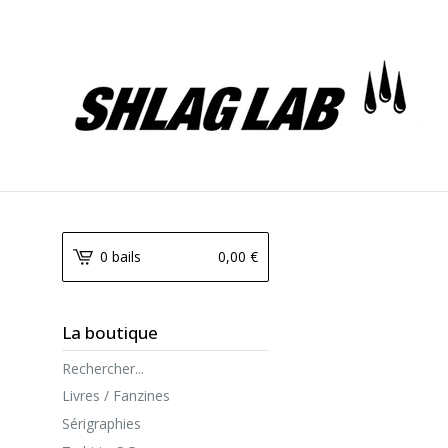
0 bails
0,00
€
La boutique
Rechercher...
Livres / Fanzines
Sérigraphies